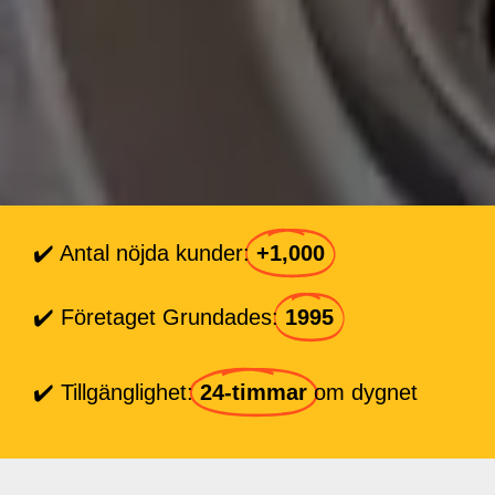
✔️ Antal nöjda kunder:
+1,000
✔️ Företaget Grundades:
1995
✔️ Tillgänglighet:
24-timmar
om dygnet