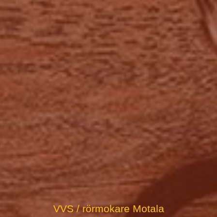
VVS / rörmokare Motala