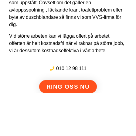
som uppstått. Oavsett om det gäller en
avloppsspolning , läckande kran, toalettproblem eller
byte av duschblandare så finns vi som VVS-firma för
dig.
Vid större arbeten kan vi lägga offert på arbetet,
offerten är helt kostnadsfri när vi räknar på större jobb,
vi är dessutom kostnadseffektiva i vårt arbete.
010 12 98 111
RING OSS NU
111:ans Avloppsspolning & Filmning i Östergötland AB