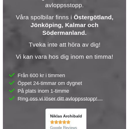
avloppsstopp.
Våra spolbilar finns i
Östergötland,
Jönköping, Kalmar och
Södermanland.
Tveka inte att höra av dig!
Vi kan vara hos dig inom en timma!
Från 600 kr i timmen
Öppet 24-timmar om dygnet
På plats inom 1-timme
Ring oss vi löser ditt avloppsstopp!
Christian Thune
Niklas Archibald










Google Reviews
Google Reviews