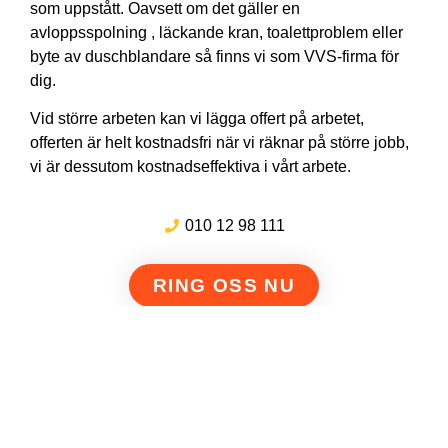
som uppstått. Oavsett om det gäller en
avloppsspolning , läckande kran, toalettproblem eller
byte av duschblandare så finns vi som VVS-firma för
dig.
Vid större arbeten kan vi lägga offert på arbetet,
offerten är helt kostnadsfri när vi räknar på större jobb,
vi är dessutom kostnadseffektiva i vårt arbete.
010 12 98 111
RING OSS NU
111:ans Avloppsspolning & Filmning i Östergötland AB