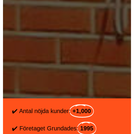
✔️ Antal nöjda kunder:
+1,000
✔️ Företaget Grundades:
1995