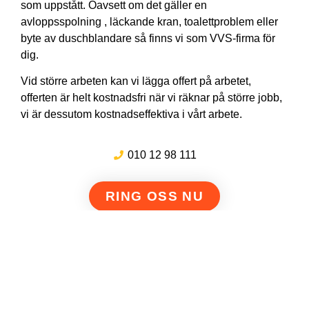
som uppstått. Oavsett om det gäller en
avloppsspolning , läckande kran, toalettproblem eller
byte av duschblandare så finns vi som VVS-firma för
dig.
Vid större arbeten kan vi lägga offert på arbetet,
offerten är helt kostnadsfri när vi räknar på större jobb,
vi är dessutom kostnadseffektiva i vårt arbete.
010 12 98 111
RING OSS NU
111:ans Avloppsspolning & Filmning i Östergötland AB