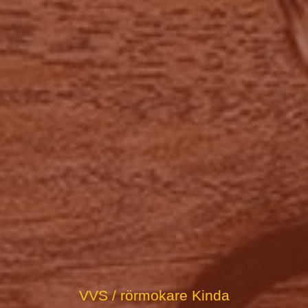
VVS / rörmokare Kinda