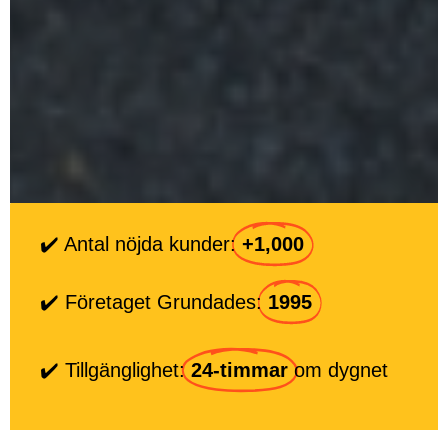
✔️ Antal nöjda kunder:
+1,000
✔️ Företaget Grundades:
1995
✔️ Tillgänglighet:
24-timmar
om dygnet