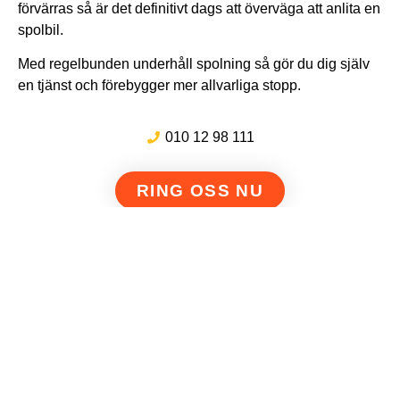
förvärras så är det definitivt dags att överväga att anlita en
spolbil.
Med regelbunden underhåll spolning så gör du dig själv
en tjänst och förebygger mer allvarliga stopp.
010 12 98 111
RING OSS NU
111:ans Avloppsspolning & Filmning i Östergötland AB
Så fungerar processen
Vår ambition är att göra det så enkelt som möjligt för dig
att anlita en spolbil och få en professionell spolning på
dina villkor. Därför krävs egentligen inte mer än tre steg