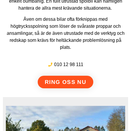
enkelt oumbärlig. En fullt utrustad spolbil kan nämligen
hantera de allra mest krävande situationerna.
Även om dessa bilar ofta förknippas med
högtrycksspolning som löser de svåraste proppar och
ansamlingar, så är de även utrustade med de verktyg och
redskap som krävs för heltäckande problemlösning på
plats.
010 12 98 111
RING OSS NU