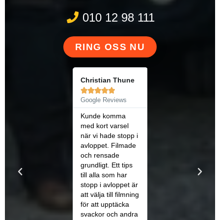
010 12 98 111
RING OSS NU
Christian Thune
Niklas Archibald










Google Reviews
Google Reviews
Kunde komma
Mycket bra
med kort varsel
service. Väldigt
när vi hade stopp i
trevligt
avloppet. Filmade
bemötande, snabb
och rensade
och med bra
grundligt. Ett tips
priser. Kan varmt
till alla som har
rekommenderas.
stopp i avloppet är
att välja till filmning
för att upptäcka
svackor och andra