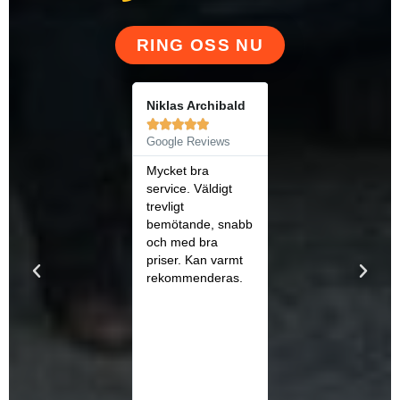
RING OSS NU
Christian Thune
Niklas Archibald










Google Reviews
Google Reviews
Kunde komma
Mycket bra
med kort varsel
service. Väldigt
när vi hade stopp i
trevligt
avloppet. Filmade
bemötande, snabb
och rensade
och med bra
grundligt. Ett tips
priser. Kan varmt
till alla som har
rekommenderas.
stopp i avloppet är
att välja till filmning
för att upptäcka
svackor och andra
problem med
rören samt för att