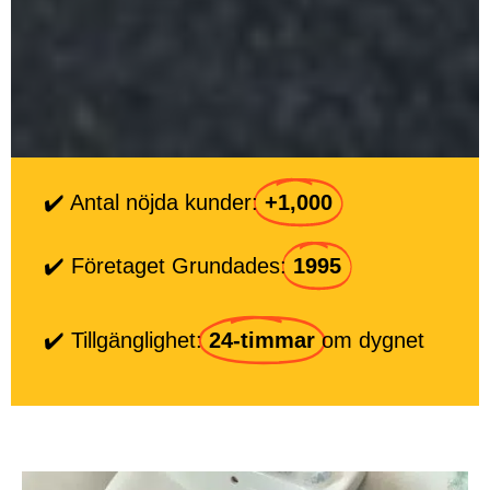
✔️ Antal nöjda kunder:
+1,000
✔️ Företaget Grundades:
1995
✔️ Tillgänglighet:
24-timmar
om dygnet