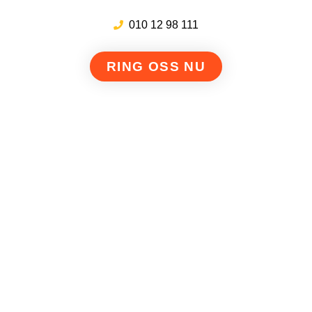
010 12 98 111
RING OSS NU
111:ans Avloppsspolning & Filmning i Östergötland AB
Så fungerar processen
Vår ambition är att göra det så enkelt som möjligt för dig
att anlita en spolbil och få en professionell spolning på
dina villkor. Därför krävs egentligen inte mer än tre steg
för att avhjälpa de flesta fel.
Kontakta oss! Välj själv utifrån våra tillgängliga
kommunikationskanaler.
Tillsammans avgör vi om problemet behöver lösas
akut eller på en bestämd tid.