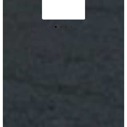
verifiera att
avlagringarna är
helt borta.