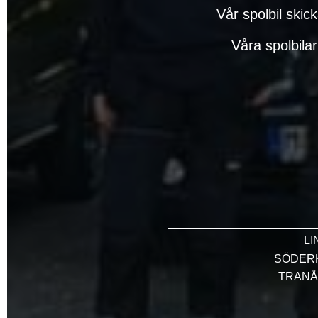
Vår spolbil skic
Våra spolbilar
LI
SÖDERK
TRANÅ