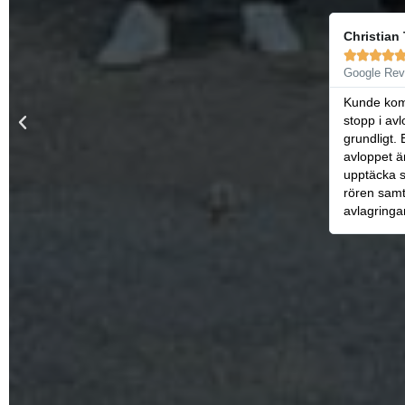
Christian Thune
Niklas Ar









Google Reviews
Google Rev
Kunde komma med kort varsel när vi hade
Mycket bra 
stopp i avloppet. Filmade och rensade
bemötande,
grundligt. Ett tips till alla som har stopp i
Kan varmt
avloppet är att välja till filmning för att
upptäcka svackor och andra problem med
rören samt för att verifiera att
avlagringarna är helt borta.