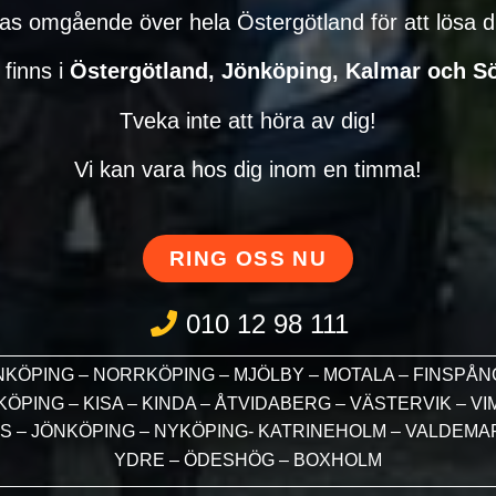
kas omgående över hela Östergötland för att lösa d
 finns i
Östergötland, Jönköping, Kalmar och S
Tveka inte att höra av dig!
Vi kan vara hos dig inom en timma!
RING OSS NU
010 12 98 111
NKÖPING – NORRKÖPING – MJÖLBY – MOTALA – FINSPÅN
ÖPING – KISA – KINDA – ÅTVIDABERG – VÄSTERVIK – V
S – JÖNKÖPING – NYKÖPING- KATRINEHOLM – VALDEMAR
YDRE – ÖDESHÖG – BOXHOLM