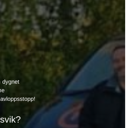
n
 dygnet
me
t avloppsstopp!
svik?