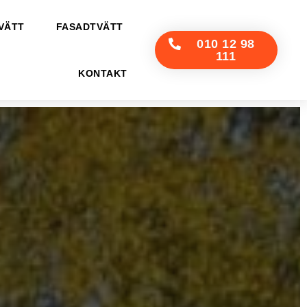
VÄTT
FASADTVÄTT
010 12 98
111
KONTAKT