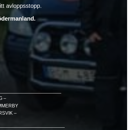
itt avloppsstopp.
ödermanland.
G –
IMMERBY
SVIK –