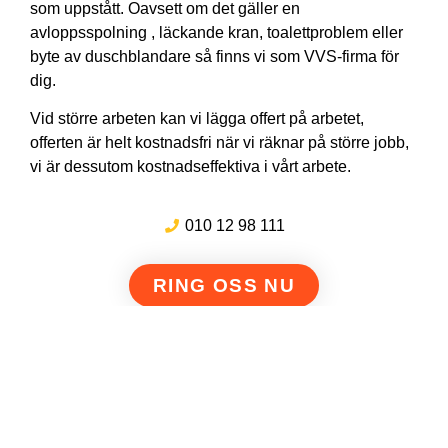
som uppstått. Oavsett om det gäller en
avloppsspolning , läckande kran, toalettproblem eller
byte av duschblandare så finns vi som VVS-firma för
dig.
Vid större arbeten kan vi lägga offert på arbetet,
offerten är helt kostnadsfri när vi räknar på större jobb,
vi är dessutom kostnadseffektiva i vårt arbete.
010 12 98 111
RING OSS NU
111:ans Avloppsspolning & Filmning i Östergötland AB