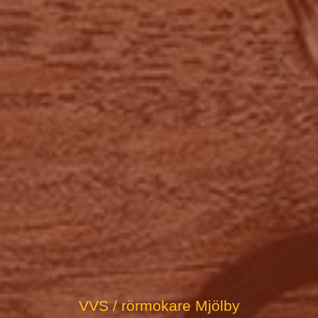
VVS / rörmokare Mjölby