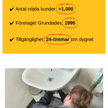
✔️ Antal nöjda kunder:
+1,000
✔️ Företaget Grundades:
1995
✔️ Tillgänglighet:
24-timmar
om dygnet