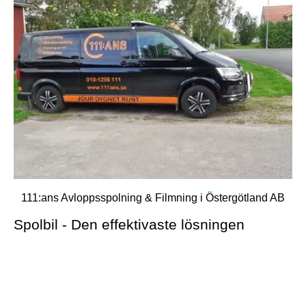
111:ans Avloppsspolning & Filmning i Östergötland AB
Spolbil - Den effektivaste lösningen
Högtrycksspolning är en effektiv metod som snabbt,
skonsamt och miljövänligt löser upp stoppen i ett
avloppsrör. Metoden optimerar vattenflödet och lämnar
rören fria från skräp, avlagringar och slam som annars