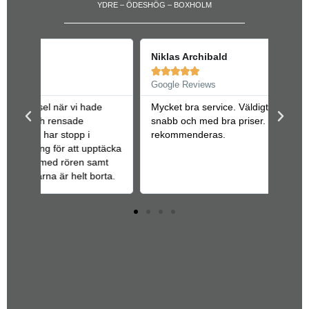
YDRE – ÖDESHÖG – BOXHOLM
Niklas Archibald





Google Reviews
e
Mycket bra service. Väldigt trevligt bemötande,
snabb och med bra priser. Kan varmt
rekommenderas.
ptäcka
mt
orta.