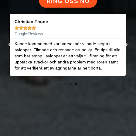
RING OSS NU
Niklas Archibald





Google Reviews
Mycket bra service. Väldigt trevligt bemötande, snabb
a
och med bra priser. Kan varmt rekommenderas.