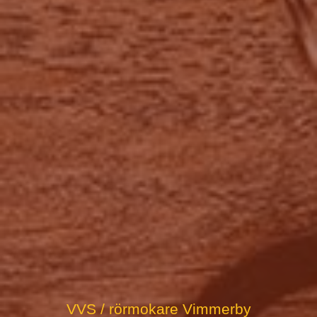
VVS / rörmokare Vimmerby