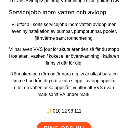
111:ans Avloppsspolning & Filmning i Östergötland AB
Servicejobb inom vatten och avlopp
Vi utför all sorts servicejobb inom vatten avlopp men
även nyinstallation av pumpar, pumpbrunnar, pooler,
fjärrvärme samt rörmontering.
Vi har även VVS jour för akuta ärenden så får du stopp
i toaletten, vasken / köket eller översvämning i källaren
finns vi där för dig.
Rörmokeri och rörmontör nära dig, vi är oftast bara en
timme bort från dig när akuta stopp i avlopp uppstår
eller en vattenläcka uppstått, vi utför all VVS ovan
mark samt VA under mark.
010 12 98 111