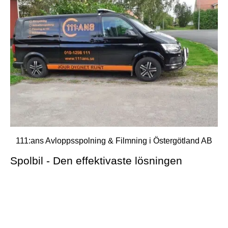
111:ans Avloppsspolning & Filmning i Östergötland AB
Spolbil - Den effektivaste lösningen
Högtrycksspolning är en effektiv metod som snabbt,
skonsamt och miljövänligt löser upp stoppen i ett
avloppsrör. Metoden optimerar vattenflödet och lämnar
rören fria från skräp, avlagringar och slam som annars