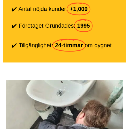
✔️ Antal nöjda kunder:
+1,000
✔️ Företaget Grundades:
1995
✔️ Tillgänglighet:
24-timmar
om dygnet