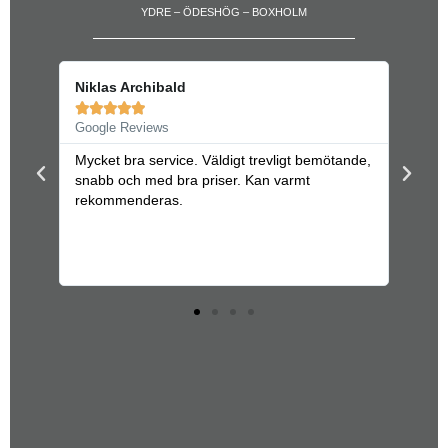
YDRE – ÖDESHÖG – BOXHOLM
Niklas Archibald





Google Reviews
e
Mycket bra service. Väldigt trevligt bemötande,
snabb och med bra priser. Kan varmt
rekommenderas.
ptäcka
mt
orta.